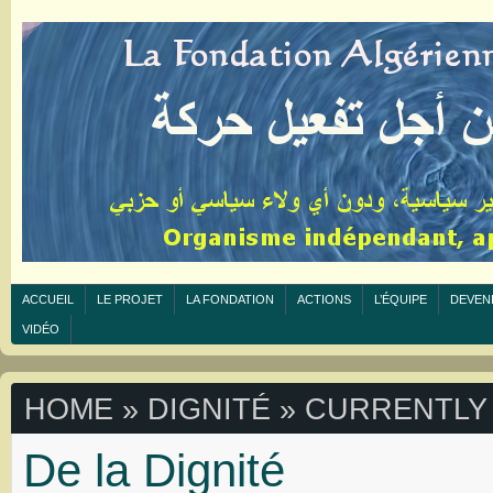
ACCUEIL
LE PROJET
LA FONDATION
ACTIONS
L’ÉQUIPE
DEVEN
VIDÉO
HOME
»
DIGNITÉ
» CURRENTLY
De la Dignité