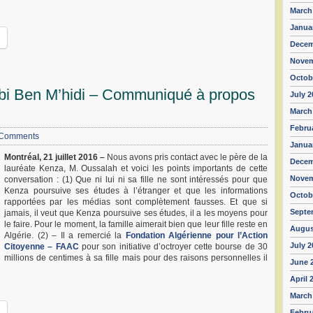
March
Janua
Decem
Novem
Octob
rbi Ben M’hidi – Communiqué à propos
July 2
March
Febru
Comments
Janua
Montréal, 21 juillet 2016 –
Nous avons pris contact avec le père de la
Decem
lauréate Kenza, M. Oussalah et voici les points importants de cette
Novem
conversation : (1) Que ni lui ni sa fille ne sont intéressés pour que
Kenza poursuive ses études à l’étranger et que les informations
Octob
rapportées par les médias sont complètement fausses. Et que si
Septe
jamais, il veut que Kenza poursuive ses études, il a les moyens pour
le faire. Pour le moment, la famille aimerait bi
en que leur fille reste en
Augus
Algérie. (2) –
Il a remercié la
Fondation Algérienne pour l’Action
July 2
Citoyenne – FAAC
pour son initiative d’octroyer cette bourse de 30
millions de centimes à sa fille mais pour des raisons personnelles il
June 
April 
March
Febru