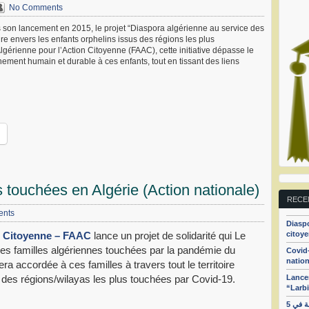
No Comments
 son lancement en 2015, le projet “Diaspora algérienne au service des
re envers les enfants orphelins issus des régions les plus
lgérienne pour l’Action Citoyenne (FAAC), cette initiative dépasse le
nement humain et durable à ces enfants, tout en tissant des liens
s touchées en Algérie (Action nationale)
RECE
nts
Diaspo
citoye
n Citoyenne – FAAC
lance un projet de solidarité qui Le
 les familles algériennes touchées par la pandémie du
Covid-
nation
a accordée à ces familles à travers tout le territoire
Lancem
 des régions/wilayas les plus touchées par Covid-19.
“Larbi
الجزء الأول : الهيئة الجزائرية من أجل تفعيل حركة المواطنة في 5