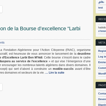
دقائق
test
RECE
on de la Bourse d’excellence “Larbi
habbib
s’inte
nts
META
a Fondation Algérienne pour l’Action Citoyenne (FAAC), organisme
Regist
ucratif, est heureuse de vous annoncer le lancement de la
deuxième
Log i
e d’Excellence Larbi Ben M’hidi
. Cette bourse s’inscrit dans le cadre
diaspora au service de l’excellence
» et qui vise l’émergence d’une
Entrie
ur encourager les nombreux talents algériens dans divers domaines. Il
Comme
concept) qui sert d’abord à construire un
modèle-succès
avant d’être
tres domaines et secteurs de la vie.
… Lire la suite
WordP
PAGE
Conta
Deven
Dignit