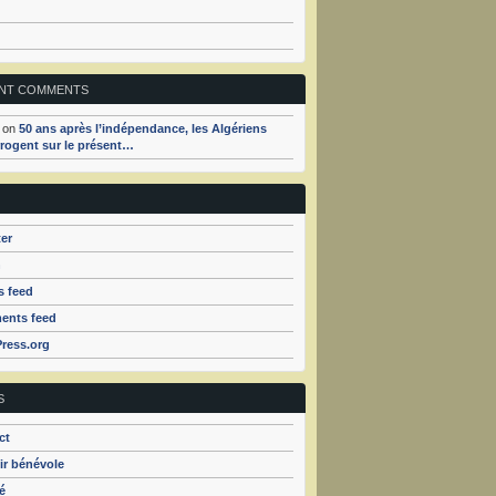
NT COMMENTS
on
50 ans après l’indépendance, les Algériens
rrogent sur le présent…
er
n
s feed
nts feed
ress.org
S
ct
ir bénévole
é