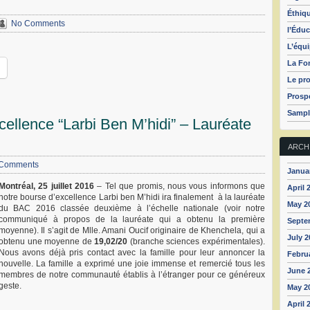
Éthiq
No Comments
l’Éduc
L’équ
La Fo
Le pro
Prospé
Sampl
cellence “Larbi Ben M’hidi” – Lauréate
ARCH
Comments
Janua
Montréal, 25 juillet 2016
– Tel que promis, nous vous informons que
April 
notre bourse d’excellence Larbi ben M’hidi ira finalement à la lauréate
May 2
du BAC 2016 classée deuxième à l’échelle nationale (voir notre
communiqué à propos de la lauréate qui a obtenu la première
Septe
moyenne). Il s’agit de Mlle. Amani Oucif originaire de Khenchela, qui a
July 2
obtenu une moyenne de
19,02/20
(branche sciences expérimentales).
Nous avons déjà pris contact avec la famille pour leur annoncer la
Febru
nouvelle. La famille a exprimé une joie immense et remercié tous les
June 
membr
es de notre communauté établis à l’étranger pour ce généreux
geste.
May 2
April 