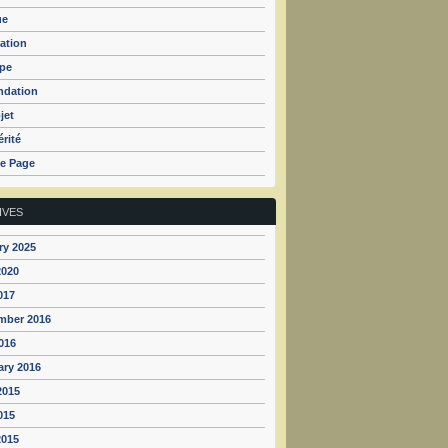
ue
ation
ipe
ndation
jet
rité
e Page
IVES
ry 2025
2020
017
mber 2016
016
ary 2016
2015
015
2015