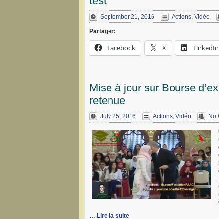
test
September 21, 2016
Actions
,
Vidéo
Partager:
Facebook
X
LinkedIn
Mise à jour sur Bourse d’ex
retenue
July 25, 2016
Actions
,
Vidéo
No 
… Lire la suite