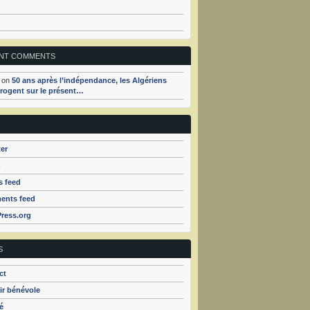
NT COMMENTS
on
50 ans après l’indépendance, les Algériens
rrogent sur le présent…
er
n
s feed
nts feed
ress.org
S
ct
ir bénévole
é