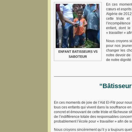
En ces moments 
cœurs et esprits
Algérie de 2012 
cette triste e
l’incompétence
enfant, dont le
« travailler » af
Nous croyons si
pour nos jeunes
changer les cho
ENFANT BATISSEURS VS
notre devoir de 
SABOTEUR
de notre dignité 
——————————————————————
“Bâtisseur
En ces moments de joie de l’Aïd El-Fitr pour nou
tous ces enfants qui vivent dans la souffrance en 
concret et émouvant de cette triste et fâcheuse 
de l’indifférence totale des responsables concerné
probablement l’école pour « travailler » afin de s
Nous croyons sincèrement qu’il y a toujours qu