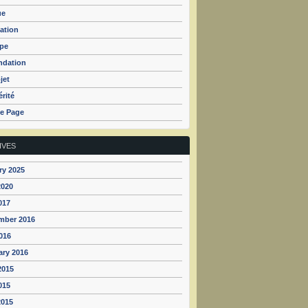
ue
ation
ipe
ndation
jet
rité
e Page
IVES
ry 2025
2020
017
mber 2016
016
ary 2016
2015
015
2015