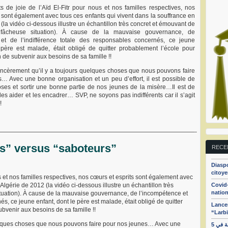
de joie de l’Aïd El-Fitr pour nous et nos familles respectives, nos
 sont également avec tous ces enfants qui vivent dans la souffrance en
(la vidéo ci-dessous illustre un échantillon très concret et émouvant de
t fâcheuse situation). À cause de la mauvaise gouvernance, de
 et de l’indifférence totale des responsables concernés, ce jeune
 père est malade, était obligé de quitter probablement l’école pour
in de subvenir aux besoins de sa famille !!
ncèrement qu’il y a toujours quelques choses que nous pouvons faire
… Avec une bonne organisation et un peu d’effort, il est possible de
ses et sortir une bonne partie de nos jeunes de la misère…Il est de
les aider et les encadrer… SVP, ne soyons pas indifférents car il s’agit
!
————————————————————————————————-
s” versus “saboteurs”
RECE
Diaspo
citoye
s et nos familles respectives, nos cœurs et esprits sont également avec
Covid-
Algérie de 2012 (la vidéo ci-dessous illustre un échantillon très
nation
situation). À cause de la mauvaise gouvernance, de l’incompétence et
s, ce jeune enfant, dont le père est malade, était obligé de quitter
Lancem
ubvenir aux besoins de sa famille !!
“Larbi
elques choses que nous pouvons faire pour nos jeunes… Avec une
الجزء الأول : الهيئة الجزائرية من أجل تفعيل حركة المواطنة في 5