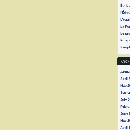
Éthiq
l’Éduc
L’équ
La Fo
Le pro
Prospé
Sampl
ARCH
Janua
April 
May 2
Septe
July 2
Febru
June 
May 2
April 