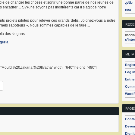
sible de changer les choses et sortir une bonne partie de nos jeunes de
دقائق
es encadrer… SVP, ne soyons pas indifférents car il s’agit de notre
test
nts projets pilotes pour relever ces grands défis. Joignez-vous à notre
RECE
ternels saboteurs ». Nous sommes capables de le faire…
-delà des slogans…
habbib
s’inte
geria
META
Regist
=”Moufdi%20Zakaria,%20Ilyatha” width=”640″ height=”480″]
Log i
Entrie
Comme
WordP
PAGE
Conta
Deven
Dignit