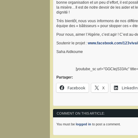
bonne organisation et un peu d’effort, il est pos
la misère…Il est de notre devoir de les aider et l
dignité !
Très bientôt, nous vous informons de nos différe
équipe des « bâtisseurs » pour stopper ces « é
Pour nous, aimer l’Algérie, c’est agir ! C’est au
Soutenir le projet :
www.facebook.com/123vival
Saha Aidkoume
[youtube_sc url=”GGCIejS33Ac” title
Partager:
Facebook
X
LinkedIn
COMMENT ON THIS ARTICLE:
You must be
logged in
to post a comment.