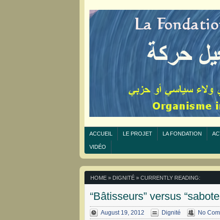
ACCUEIL
LE PROJET
LA FONDATION
AC
VIDÉO
HOME
»
DIGNITÉ
» CURRENTLY READING:
“Bâtisseurs” versus “sabote
August 19, 2012
Dignité
No Com