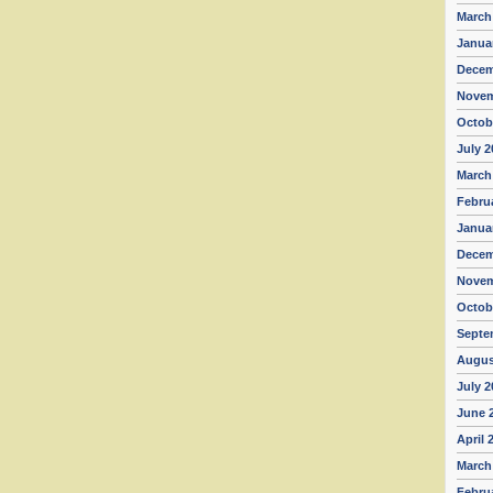
March
Janua
Decem
Novem
Octob
July 2
March
Febru
Janua
Decem
Novem
Octob
Septe
Augus
July 2
June 
April 
March
Febru