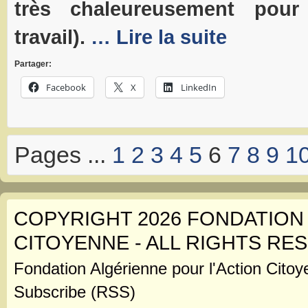
très chaleureusement pour 
travail).
… Lire la suite
Partager:
Facebook
X
LinkedIn
Pages ...
1
2
3
4
5
6
7
8
9
1
COPYRIGHT 2026 FONDATION
CITOYENNE - ALL RIGHTS RE
Fondation Algérienne pour l'Action Citoy
Subscribe (RSS)