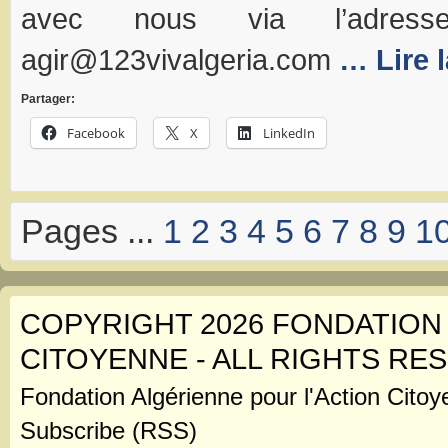
avec nous via l’adress
agir@123vivalgeria.com
… Lire l
Partager:
Facebook
X
LinkedIn
Pages ...
1
2
3
4
5
6
7
8
9
1
COPYRIGHT 2026 FONDATION
CITOYENNE - ALL RIGHTS RE
Fondation Algérienne pour l'Action Citoy
Subscribe (RSS)