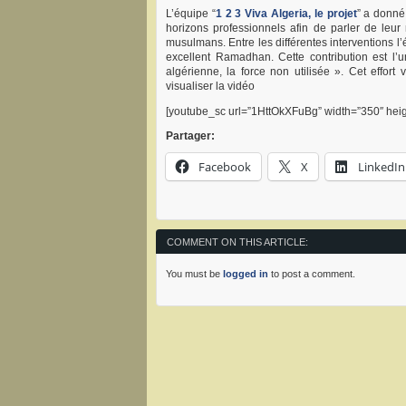
L’équipe “
1 2 3 Viva Algeria, le projet
” a donné
horizons professionnels afin de parler de le
musulmans. Entre les différentes interventions 
excellent Ramadhan. Cette contribution est l’u
algérienne, la force non utilisée ». Cet effort
visualiser la vidéo
[youtube_sc url=”1HttOkXFuBg” width=”350″ heig
Partager:
Facebook
X
LinkedIn
COMMENT ON THIS ARTICLE:
You must be
logged in
to post a comment.