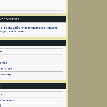
NT COMMENTS
on
50 ans après l’indépendance, les Algériens
rrogent sur le présent…
er
n
s feed
nts feed
ress.org
S
ct
ir bénévole
é