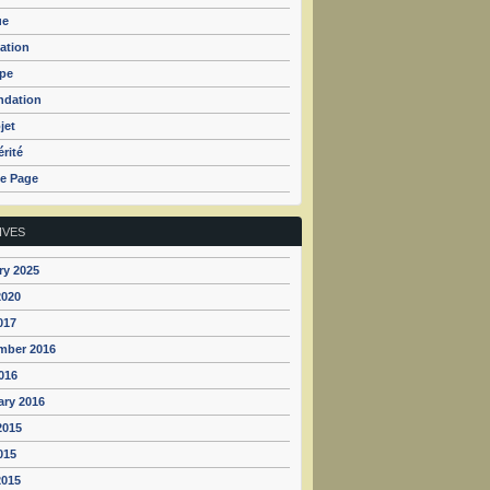
ue
ation
ipe
ndation
jet
rité
e Page
IVES
ry 2025
2020
017
mber 2016
016
ary 2016
2015
015
2015