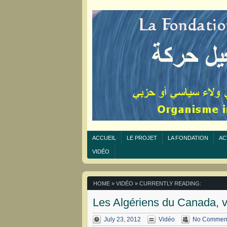
ACCUEIL
LE PROJET
LA FONDATION
AC
VIDÉO
HOME
»
VIDÉO
» CURRENTLY READING:
Les Algériens du Canada, 
July 23, 2012
Vidéo
No Commen