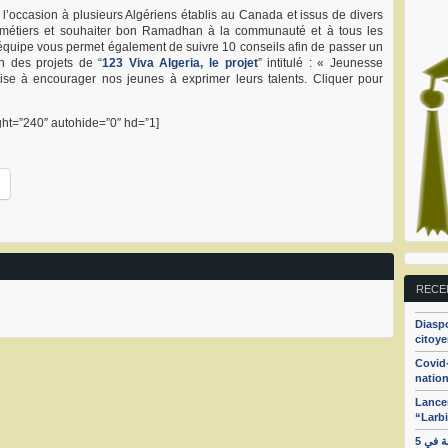
 l’occasion à plusieurs Algériens établis au Canada et issus de divers
ur métiers et souhaiter bon Ramadhan à la communauté et à tous les
l’équipe vous permet également de suivre 10 conseils afin de passer un
n des projets de “
123 Viva Algeria, le projet
” intitulé : « Jeunesse
 vise à encourager nos jeunes à exprimer leurs talents. Cliquer pour
ht=”240″ autohide=”0″ hd=”1]
RECE
Diaspo
citoye
Covid-
nation
Lancem
“Larbi
الجزء الأول : الهيئة الجزائرية من أجل تفعيل حركة المواطنة في 5