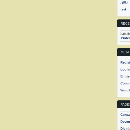
دقائق
test
RECE
habbib
s’inte
META
Regist
Log i
Entrie
Comme
WordP
PAGE
Conta
Deven
Dignit