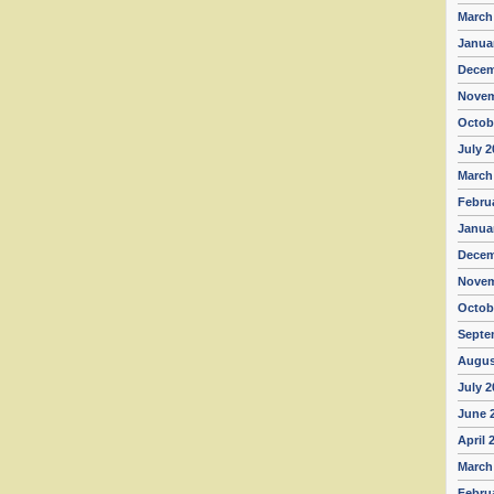
March
Janua
Decem
Novem
Octob
July 2
March
Febru
Janua
Decem
Novem
Octob
Septe
Augus
July 2
June 
April 
March
Febru