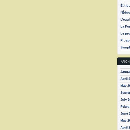
Éthiq
l’Éduc
L’équ
La Fo
Le pro
Prospé
Sampl
ARCH
Janua
April 
May 2
Septe
July 2
Febru
June 
May 2
April 