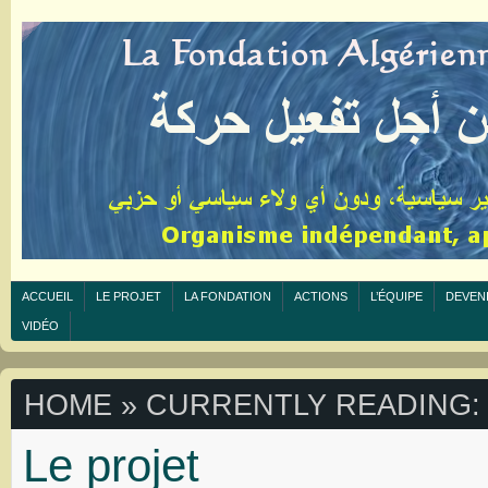
ACCUEIL
LE PROJET
LA FONDATION
ACTIONS
L’ÉQUIPE
DEVEN
VIDÉO
HOME
» CURRENTLY READING:
Le projet