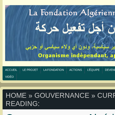
ACCUEIL
LE PROJET
LA FONDATION
ACTIONS
L’ÉQUIPE
DEVEN
VIDÉO
HOME
»
GOUVERNANCE
» CUR
READING: